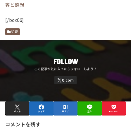
容と感想
[/box06]
知育
FOLLOW
ポスト
シェア
はてブ
送る
Pocket
コメントを残す