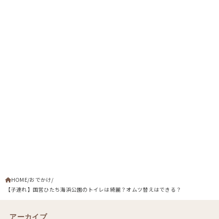
HOME
おでかけ
【子連れ】国営ひたち海浜公園のトイレは綺麗？オムツ替えはできる？
アーカイブ