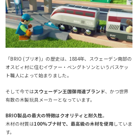
「BRIO (ブリオ)」の歴史は、1884年、スウェーデン南部の
オスビィ村に住むイヴァー・ベングトソンというバスケッ
ト職人によって始まりました。
そして今では
スウェーデン王国御用達ブランド
、かつ世界
有数の木製玩具メーカーとなっています。
BRIO製品の最大の特徴はクオリティと耐久性
。
木材の材質は
100%ブナ材で、最高級の木材を使用
していま
す。