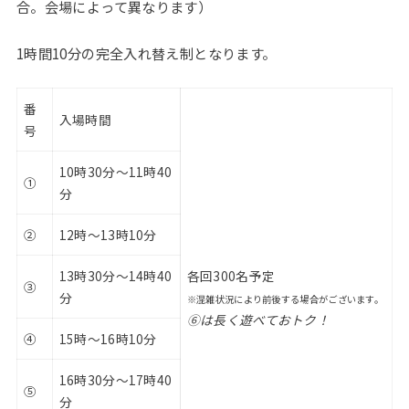
合。会場によって異なります）
1時間10分の完全入れ替え制となります。
番
入場時間
号
10時30分〜11時40
①
分
②
12時〜13時10分
13時30分〜14時40
各回300名予定
③
分
※混雑状況により前後する場合がございます。
⑥は長く遊べておトク！
④
15時〜16時10分
16時30分〜17時40
⑤
分