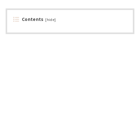
Contents
[
hide
]