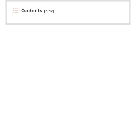
Contents
[
hide
]