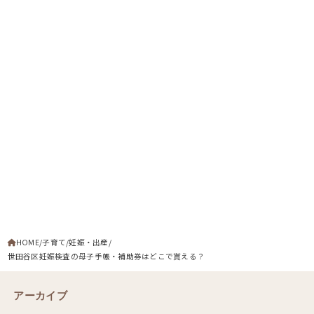
HOME
子育て
妊娠・出産
世田谷区妊娠検査の母子手帳・補助券はどこで貰える？
アーカイブ