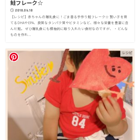
鮭フレーク☆
2018.06.18
【レシピ】赤ちゃんの離乳食に！ごま香る手作り鮭フレーク☆ 賢い子を育
てるDHAやEPA、良質なタンパク質やビタミンなど、様々な栄養を豊富に含
んだ鮭。 ぜひ離乳食にも積極的に取り入れたい食材なのですが、 ・どんな
ものを作れ...
レシピ